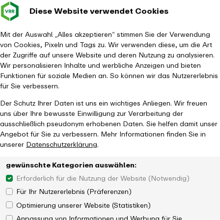
Diese Website verwendet Cookies
Verkehrsverbund
Baustellen im
Leichte Sp
Gebärd
- zurück zur Startseite
Rhein-Ruhr
Hauptm
Mit der Auswahl „Alles akzeptieren“ stimmen Sie der Verwendung
von Cookies, Pixeln und Tags zu. Wir verwenden diese, um die Art
Startseite
Aktuelles
Newsroom
der Zugriffe auf unsere Website und deren Nutzung zu analysieren.
Landeswettbewerb zu innovativen KI-Ideen für ÖPNV
Wir personalisieren Inhalte und werbliche Anzeigen und bieten
Funktionen für soziale Medien an. So können wir das Nutzererlebnis
für Sie verbessern.
Der Schutz Ihrer Daten ist uns ein wichtiges Anliegen. Wir freuen
uns über Ihre bewusste Einwilligung zur Verarbeitung der
ausschließlich pseudonym erhobenen Daten. Sie helfen damit unser
Angebot für Sie zu verbessern. Mehr Informationen finden Sie in
unserer
Datenschutzerklärung
.
gewünschte Kategorien auswählen:
Erforderlich für die Nutzung der Website (Notwendig)
Für Ihr Nutzererlebnis (Präferenzen)
Optimierung unserer Website (Statistiken)
Anpassung von Informationen und Werbung für Sie