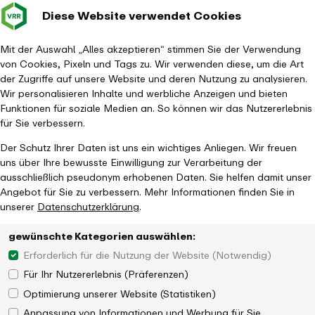
Diese Website verwendet Cookies
Verkehrsverbund
Baustellen im
Leichte Sp
Gebärd
- zurück zur Startseite
Rhein-Ruhr
Hauptm
Mit der Auswahl „Alles akzeptieren“ stimmen Sie der Verwendung
von Cookies, Pixeln und Tags zu. Wir verwenden diese, um die Art
Startseite
Aktuelles
Newsroom
Mobilität der Zukunft
der Zugriffe auf unsere Website und deren Nutzung zu analysieren.
Wir personalisieren Inhalte und werbliche Anzeigen und bieten
Funktionen für soziale Medien an. So können wir das Nutzererlebnis
für Sie verbessern.
Der Schutz Ihrer Daten ist uns ein wichtiges Anliegen. Wir freuen
uns über Ihre bewusste Einwilligung zur Verarbeitung der
ausschließlich pseudonym erhobenen Daten. Sie helfen damit unser
Angebot für Sie zu verbessern. Mehr Informationen finden Sie in
unserer
Datenschutzerklärung
.
gewünschte Kategorien auswählen:
Erforderlich für die Nutzung der Website (Notwendig)
Für Ihr Nutzererlebnis (Präferenzen)
Optimierung unserer Website (Statistiken)
Anpassung von Informationen und Werbung für Sie