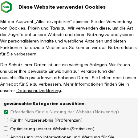
Diese Website verwendet Cookies
Verkehrsverbund
Baustellen im
Leichte Sp
Gebärd
- zurück zur Startseite
Rhein-Ruhr
Hauptm
Mit der Auswahl „Alles akzeptieren“ stimmen Sie der Verwendung
von Cookies, Pixeln und Tags zu. Wir verwenden diese, um die Art
Startseite
Aktuelles
Newsroom
der Zugriffe auf unsere Website und deren Nutzung zu analysieren.
National Express übernimmt den Betrieb des RE 4
Wir personalisieren Inhalte und werbliche Anzeigen und bieten
Funktionen für soziale Medien an. So können wir das Nutzererlebnis
für Sie verbessern.
Der Schutz Ihrer Daten ist uns ein wichtiges Anliegen. Wir freuen
uns über Ihre bewusste Einwilligung zur Verarbeitung der
ausschließlich pseudonym erhobenen Daten. Sie helfen damit unser
Angebot für Sie zu verbessern. Mehr Informationen finden Sie in
unserer
Datenschutzerklärung
.
gewünschte Kategorien auswählen:
Erforderlich für die Nutzung der Website (Notwendig)
Für Ihr Nutzererlebnis (Präferenzen)
Optimierung unserer Website (Statistiken)
Anpassung von Informationen und Werbung für Sie