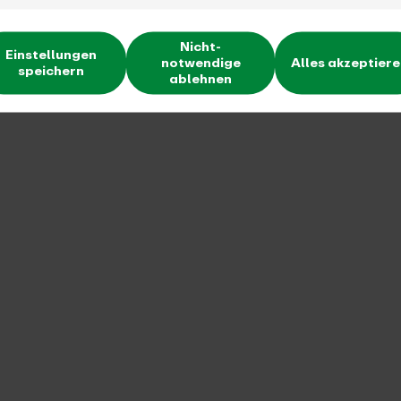
Nicht-
Einstellungen
notwendige
Alles akzeptier
speichern
ablehnen
Pressesprecherin
Presse@vrr.de
02091584421