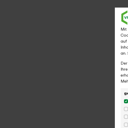
Mit
Coo
auf
Inh
an.
Der
Ihr
erh
Meh
g