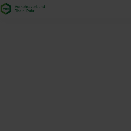
Verkehrsverbund
- zurück zur Startseite
Rhein-Ruhr
Startseite
Aktuelles
Newsroom
National Express und SPNV
Neuordnung der mit National Ex
gebracht. Langfristige Erbringu
Interesse der Fahrgäste vereinba