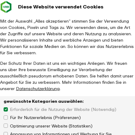
Diese Website verwendet Cookies
Verkehrsverbund
Baustellen im
Leichte Sp
Gebärd
- zurück zur Startseite
Rhein-Ruhr
Hauptm
Mit der Auswahl „Alles akzeptieren“ stimmen Sie der Verwendung
von Cookies, Pixeln und Tags zu. Wir verwenden diese, um die Art
Startseite
Aktuelles
Newsroom
der Zugriffe auf unsere Website und deren Nutzung zu analysieren.
Neues Fahrplanjahr im Eisenbahnverkehr ab 12. Dezember 2021
Wir personalisieren Inhalte und werbliche Anzeigen und bieten
Funktionen für soziale Medien an. So können wir das Nutzererlebnis
für Sie verbessern.
Der Schutz Ihrer Daten ist uns ein wichtiges Anliegen. Wir freuen
uns über Ihre bewusste Einwilligung zur Verarbeitung der
ausschließlich pseudonym erhobenen Daten. Sie helfen damit unser
Angebot für Sie zu verbessern. Mehr Informationen finden Sie in
unserer
Datenschutzerklärung
.
gewünschte Kategorien auswählen:
Erforderlich für die Nutzung der Website (Notwendig)
Für Ihr Nutzererlebnis (Präferenzen)
Optimierung unserer Website (Statistiken)
Anpassung von Informationen und Werbung für Sie