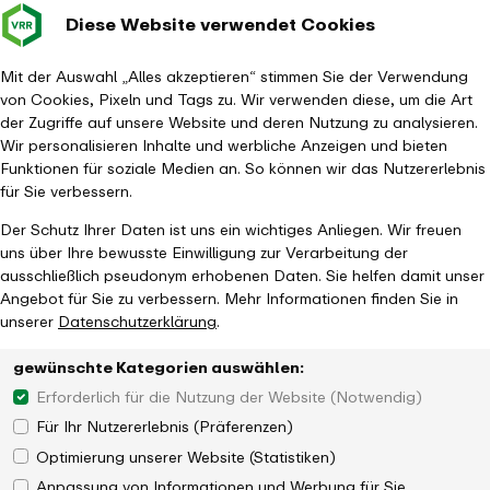
Diese Website verwendet Cookies
Verkehrsverbund
Baustellen im
Leichte Sp
Gebärd
- zurück zur Startseite
Rhein-Ruhr
Hauptm
Mit der Auswahl „Alles akzeptieren“ stimmen Sie der Verwendung
von Cookies, Pixeln und Tags zu. Wir verwenden diese, um die Art
Startseite
Aktuelles
Newsroom
der Zugriffe auf unsere Website und deren Nutzung zu analysieren.
Neue Tarifangebote und moderat steigende Preise
Wir personalisieren Inhalte und werbliche Anzeigen und bieten
Funktionen für soziale Medien an. So können wir das Nutzererlebnis
für Sie verbessern.
Der Schutz Ihrer Daten ist uns ein wichtiges Anliegen. Wir freuen
uns über Ihre bewusste Einwilligung zur Verarbeitung der
ausschließlich pseudonym erhobenen Daten. Sie helfen damit unser
Angebot für Sie zu verbessern. Mehr Informationen finden Sie in
unserer
Datenschutzerklärung
.
gewünschte Kategorien auswählen:
Erforderlich für die Nutzung der Website (Notwendig)
Für Ihr Nutzererlebnis (Präferenzen)
Optimierung unserer Website (Statistiken)
Anpassung von Informationen und Werbung für Sie