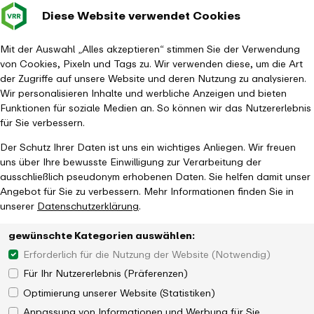
Diese Website verwendet Cookies
Verkehrsverbund
Baustellen im
Leichte Sp
Gebärd
- zurück zur Startseite
Rhein-Ruhr
Hauptm
Mit der Auswahl „Alles akzeptieren“ stimmen Sie der Verwendung
von Cookies, Pixeln und Tags zu. Wir verwenden diese, um die Art
Startseite
Aktuelles
Newsroom
der Zugriffe auf unsere Website und deren Nutzung zu analysieren.
Neuer Aufsichtsrat bei der Regiobahn
Wir personalisieren Inhalte und werbliche Anzeigen und bieten
Funktionen für soziale Medien an. So können wir das Nutzererlebnis
für Sie verbessern.
Der Schutz Ihrer Daten ist uns ein wichtiges Anliegen. Wir freuen
uns über Ihre bewusste Einwilligung zur Verarbeitung der
ausschließlich pseudonym erhobenen Daten. Sie helfen damit unser
Angebot für Sie zu verbessern. Mehr Informationen finden Sie in
unserer
Datenschutzerklärung
.
gewünschte Kategorien auswählen:
Erforderlich für die Nutzung der Website (Notwendig)
Für Ihr Nutzererlebnis (Präferenzen)
Optimierung unserer Website (Statistiken)
Anpassung von Informationen und Werbung für Sie