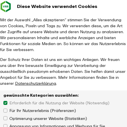
Diese Website verwendet Cookies
Verkehrsverbund
Baustellen im
Leichte Sp
Gebärd
- zurück zur Startseite
Rhein-Ruhr
Hauptm
Mit der Auswahl „Alles akzeptieren“ stimmen Sie der Verwendung
von Cookies, Pixeln und Tags zu. Wir verwenden diese, um die Art
Startseite
Aktuelles
Newsroom
der Zugriffe auf unsere Website und deren Nutzung zu analysieren.
nextTicket 2.0 - Vergünstigungen bei P&R
Wir personalisieren Inhalte und werbliche Anzeigen und bieten
Funktionen für soziale Medien an. So können wir das Nutzererlebnis
für Sie verbessern.
Der Schutz Ihrer Daten ist uns ein wichtiges Anliegen. Wir freuen
uns über Ihre bewusste Einwilligung zur Verarbeitung der
ausschließlich pseudonym erhobenen Daten. Sie helfen damit unser
Angebot für Sie zu verbessern. Mehr Informationen finden Sie in
unserer
Datenschutzerklärung
.
gewünschte Kategorien auswählen:
Erforderlich für die Nutzung der Website (Notwendig)
Für Ihr Nutzererlebnis (Präferenzen)
Optimierung unserer Website (Statistiken)
Anpassung von Informationen und Werbung für Sie