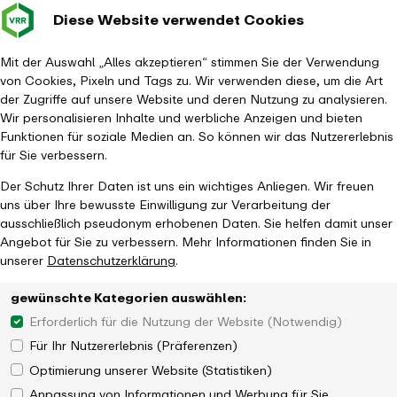
Diese Website verwendet Cookies
Verkehrsverbund
Baustellen im
Leichte Sp
Gebärd
- zurück zur Startseite
Rhein-Ruhr
Hauptm
Mit der Auswahl „Alles akzeptieren“ stimmen Sie der Verwendung
von Cookies, Pixeln und Tags zu. Wir verwenden diese, um die Art
Startseite
Aktuelles
Newsroom
Presseverteiler
der Zugriffe auf unsere Website und deren Nutzung zu analysieren.
Wir personalisieren Inhalte und werbliche Anzeigen und bieten
Funktionen für soziale Medien an. So können wir das Nutzererlebnis
für Sie verbessern.
Der Schutz Ihrer Daten ist uns ein wichtiges Anliegen. Wir freuen
uns über Ihre bewusste Einwilligung zur Verarbeitung der
ausschließlich pseudonym erhobenen Daten. Sie helfen damit unser
Angebot für Sie zu verbessern. Mehr Informationen finden Sie in
unserer
Datenschutzerklärung
.
gewünschte Kategorien auswählen:
Erforderlich für die Nutzung der Website (Notwendig)
Zum VRR Presseverteiler anmelden
Für Ihr Nutzererlebnis (Präferenzen)
Bitte füllen Sie die mit einem * gekennzeichneten Pflichfelder aus,
Optimierung unserer Website (Statistiken)
um sich für den VRR-Presseverteiler anzumelden.
Anpassung von Informationen und Werbung für Sie