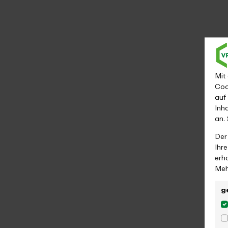
Mit
Coo
auf
Inh
an.
Der
Ihr
erh
Meh
g