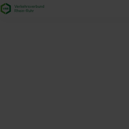
Verkehrsverbund
- zurück zur Startseite
Rhein-Ruhr
Startseite
Aktuelles
Newsroom
Sonderfahrplan für den N