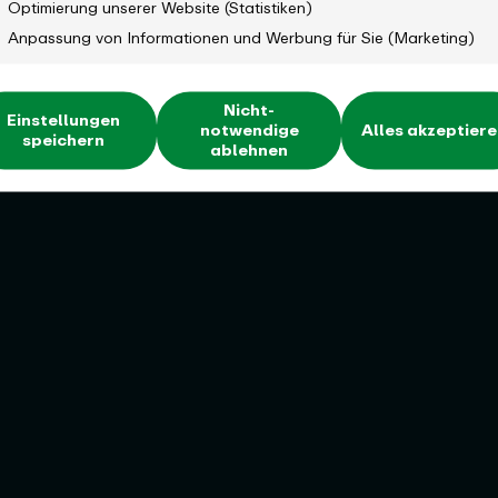
Optimierung unserer Website (Statistiken)
Anpassung von Informationen und Werbung für Sie (Marketing)
Nicht-
Einstellungen
notwendige
Alles akzeptier
speichern
ablehnen
 zum VRR-
Anmelden