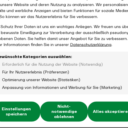
 unsere Website und deren Nutzung zu analysieren. Wir personalisier
alte und werbliche Anzeigen und bieten Funktionen für soziale Medie
 So können wir das Nutzererlebnis für Sie verbessern.
 Schutz Ihrer Daten ist uns ein wichtiges Anliegen. Wir freuen uns üb
e bewusste Einwilligung zur Verarbeitung der ausschließlich pseudon
obenen Daten. Sie helfen damit unser Angebot für Sie zu verbessern.
r Informationen finden Sie in unserer
Datenschutzerklärung
.
ewünschte Kategorien auswählen:
er angemeldet?
Weitere Presse
Erforderlich für die Nutzung der Website (Notwendig)
Für Ihr Nutzererlebnis (Präferenzen)
l über die Themen
Sie interessieren sich
Optimierung unserer Website (Statistiken)
 erhalten Sie
Sie unseren Newsroom. 
Anpassung von Informationen und Werbung für Sie (Marketing)
 im Verbundraum.
weitere Publikationen s
Social-Media-Kanälen.
Nicht-
Einstellungen
notwendige
Alles akzeptier
Hier klicken und w
speichern
ablehnen