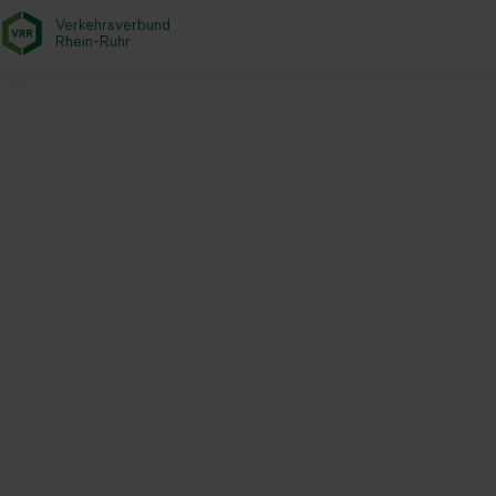
Verkehrsverbund
- zurück zur Startseite
Rhein-Ruhr
Startseite
Aktuelles
Newsroom
Sonderfahrten im SPNV zu