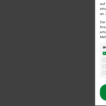
auf
Inh
an.
Der
Ihr
erh
Meh
g
Sind Sie schon zum VRR-Newslett
Mit dem VRR-Newsletter sind Sie immer gut und schnel
informiert, die Sie interessieren. Nach Ihrer Anmeldung
regelmäßig aktuelle Informationen rund um den ÖPNV
Hier anmelden!