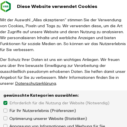
Diese Website verwendet Cookies
Verkehrsverbund
Baustellen im
Leichte Sp
Gebärd
- zurück zur Startseite
Rhein-Ruhr
Hauptm
Mit der Auswahl „Alles akzeptieren“ stimmen Sie der Verwendung
von Cookies, Pixeln und Tags zu. Wir verwenden diese, um die Art
Startseite
Aktuelles
Newsroom
VRR-Bilanz 2020
der Zugriffe auf unsere Website und deren Nutzung zu analysieren.
Wir personalisieren Inhalte und werbliche Anzeigen und bieten
Funktionen für soziale Medien an. So können wir das Nutzererlebnis
für Sie verbessern.
Der Schutz Ihrer Daten ist uns ein wichtiges Anliegen. Wir freuen
uns über Ihre bewusste Einwilligung zur Verarbeitung der
ausschließlich pseudonym erhobenen Daten. Sie helfen damit unser
Angebot für Sie zu verbessern. Mehr Informationen finden Sie in
unserer
Datenschutzerklärung
.
gewünschte Kategorien auswählen:
Erforderlich für die Nutzung der Website (Notwendig)
Für Ihr Nutzererlebnis (Präferenzen)
Optimierung unserer Website (Statistiken)
Anpassung von Informationen und Werbung für Sie