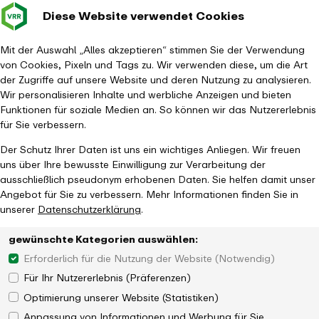
Diese Website verwendet Cookies
Verkehrsverbund
Baustellen im
Leichte Sp
Gebärd
- zurück zur Startseite
Rhein-Ruhr
Hauptm
Mit der Auswahl „Alles akzeptieren“ stimmen Sie der Verwendung
von Cookies, Pixeln und Tags zu. Wir verwenden diese, um die Art
Startseite
Aktuelles
Newsroom
der Zugriffe auf unsere Website und deren Nutzung zu analysieren.
VRR: Dankeschön-Aktion und Absenkung der Mehrwertsteuer
Wir personalisieren Inhalte und werbliche Anzeigen und bieten
Funktionen für soziale Medien an. So können wir das Nutzererlebnis
für Sie verbessern.
Der Schutz Ihrer Daten ist uns ein wichtiges Anliegen. Wir freuen
uns über Ihre bewusste Einwilligung zur Verarbeitung der
ausschließlich pseudonym erhobenen Daten. Sie helfen damit unser
Angebot für Sie zu verbessern. Mehr Informationen finden Sie in
unserer
Datenschutzerklärung
.
gewünschte Kategorien auswählen:
Erforderlich für die Nutzung der Website (Notwendig)
Für Ihr Nutzererlebnis (Präferenzen)
Optimierung unserer Website (Statistiken)
Anpassung von Informationen und Werbung für Sie