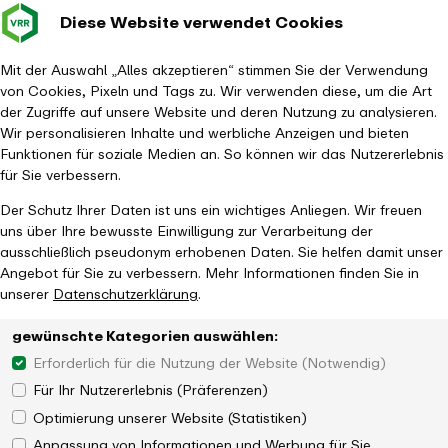
Diese Website verwendet Cookies
Verkehrsverbund
Baustellen im
Leichte Sp
Gebärd
- zurück zur Startseite
Rhein-Ruhr
Hauptm
Mit der Auswahl „Alles akzeptieren“ stimmen Sie der Verwendung
von Cookies, Pixeln und Tags zu. Wir verwenden diese, um die Art
Startseite
Aktuelles
Newsroom
VRR Förderkatalog 2027
der Zugriffe auf unsere Website und deren Nutzung zu analysieren.
Wir personalisieren Inhalte und werbliche Anzeigen und bieten
Funktionen für soziale Medien an. So können wir das Nutzererlebnis
für Sie verbessern.
Der Schutz Ihrer Daten ist uns ein wichtiges Anliegen. Wir freuen
uns über Ihre bewusste Einwilligung zur Verarbeitung der
ausschließlich pseudonym erhobenen Daten. Sie helfen damit unser
Angebot für Sie zu verbessern. Mehr Informationen finden Sie in
unserer
Datenschutzerklärung
.
gewünschte Kategorien auswählen:
Erforderlich für die Nutzung der Website (Notwendig)
Für Ihr Nutzererlebnis (Präferenzen)
Optimierung unserer Website (Statistiken)
Anpassung von Informationen und Werbung für Sie