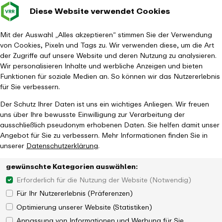
Diese Website verwendet Cookies
Verkehrsverbund
Baustellen im
Leichte Sp
Gebärd
- zurück zur Startseite
Rhein-Ruhr
Hauptm
Mit der Auswahl „Alles akzeptieren“ stimmen Sie der Verwendung
von Cookies, Pixeln und Tags zu. Wir verwenden diese, um die Art
Startseite
Aktuelles
Newsroom
der Zugriffe auf unsere Website und deren Nutzung zu analysieren.
VRR fördert die Anschaffung von Fahrzeugen für XBus-Linien
Wir personalisieren Inhalte und werbliche Anzeigen und bieten
Funktionen für soziale Medien an. So können wir das Nutzererlebnis
für Sie verbessern.
Der Schutz Ihrer Daten ist uns ein wichtiges Anliegen. Wir freuen
uns über Ihre bewusste Einwilligung zur Verarbeitung der
ausschließlich pseudonym erhobenen Daten. Sie helfen damit unser
Angebot für Sie zu verbessern. Mehr Informationen finden Sie in
unserer
Datenschutzerklärung
.
gewünschte Kategorien auswählen:
Erforderlich für die Nutzung der Website (Notwendig)
Für Ihr Nutzererlebnis (Präferenzen)
Optimierung unserer Website (Statistiken)
Anpassung von Informationen und Werbung für Sie