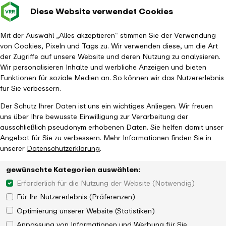
Diese Website verwendet Cookies
Verkehrsverbund
Baustellen im
Leichte Sp
Gebärd
- zurück zur Startseite
Rhein-Ruhr
Hauptm
Mit der Auswahl „Alles akzeptieren“ stimmen Sie der Verwendung
von Cookies, Pixeln und Tags zu. Wir verwenden diese, um die Art
Startseite
Aktuelles
Newsroom
VRR fördert P+R-Stellplätze
der Zugriffe auf unsere Website und deren Nutzung zu analysieren.
Wir personalisieren Inhalte und werbliche Anzeigen und bieten
Funktionen für soziale Medien an. So können wir das Nutzererlebnis
für Sie verbessern.
Der Schutz Ihrer Daten ist uns ein wichtiges Anliegen. Wir freuen
uns über Ihre bewusste Einwilligung zur Verarbeitung der
ausschließlich pseudonym erhobenen Daten. Sie helfen damit unser
Angebot für Sie zu verbessern. Mehr Informationen finden Sie in
unserer
Datenschutzerklärung
.
gewünschte Kategorien auswählen:
Erforderlich für die Nutzung der Website (Notwendig)
Für Ihr Nutzererlebnis (Präferenzen)
Optimierung unserer Website (Statistiken)
Anpassung von Informationen und Werbung für Sie