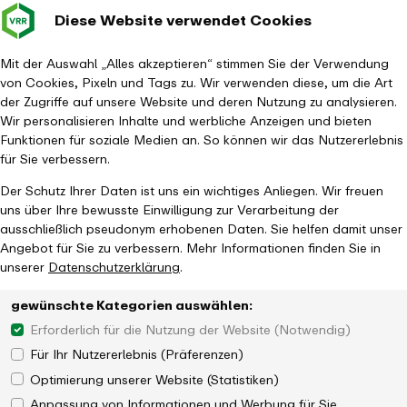
Diese Website verwendet Cookies
Verkehrsverbund
Baustellen im
Leichte Sp
Gebärd
- zurück zur Startseite
Rhein-Ruhr
Hauptm
Mit der Auswahl „Alles akzeptieren“ stimmen Sie der Verwendung
von Cookies, Pixeln und Tags zu. Wir verwenden diese, um die Art
Startseite
Aktuelles
Newsroom
der Zugriffe auf unsere Website und deren Nutzung zu analysieren.
VRR fördert P&R-Maßnahmen in Dormagen-Nievenheim
Wir personalisieren Inhalte und werbliche Anzeigen und bieten
Funktionen für soziale Medien an. So können wir das Nutzererlebnis
für Sie verbessern.
Der Schutz Ihrer Daten ist uns ein wichtiges Anliegen. Wir freuen
uns über Ihre bewusste Einwilligung zur Verarbeitung der
ausschließlich pseudonym erhobenen Daten. Sie helfen damit unser
Angebot für Sie zu verbessern. Mehr Informationen finden Sie in
unserer
Datenschutzerklärung
.
gewünschte Kategorien auswählen:
Erforderlich für die Nutzung der Website (Notwendig)
Für Ihr Nutzererlebnis (Präferenzen)
Optimierung unserer Website (Statistiken)
Anpassung von Informationen und Werbung für Sie