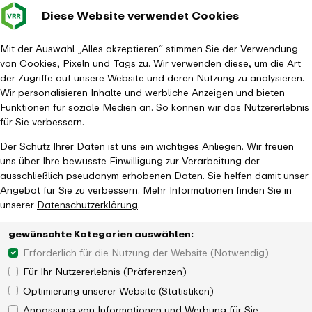
Diese Website verwendet Cookies
Verkehrsverbund
Baustellen im
Leichte Sp
Gebärd
- zurück zur Startseite
Rhein-Ruhr
Hauptm
Mit der Auswahl „Alles akzeptieren“ stimmen Sie der Verwendung
von Cookies, Pixeln und Tags zu. Wir verwenden diese, um die Art
Startseite
Aktuelles
Newsroom
der Zugriffe auf unsere Website und deren Nutzung zu analysieren.
VRR kooperiert mit Citymapper-App
Wir personalisieren Inhalte und werbliche Anzeigen und bieten
Funktionen für soziale Medien an. So können wir das Nutzererlebnis
für Sie verbessern.
Der Schutz Ihrer Daten ist uns ein wichtiges Anliegen. Wir freuen
uns über Ihre bewusste Einwilligung zur Verarbeitung der
ausschließlich pseudonym erhobenen Daten. Sie helfen damit unser
Bessere Service für Fans und Gäste der
Angebot für Sie zu verbessern. Mehr Informationen finden Sie in
Fußball-EM
unserer
Datenschutzerklärung
.
gewünschte Kategorien auswählen:
Erforderlich für die Nutzung der Website (Notwendig)
Für Ihr Nutzererlebnis (Präferenzen)
Optimierung unserer Website (Statistiken)
Anpassung von Informationen und Werbung für Sie