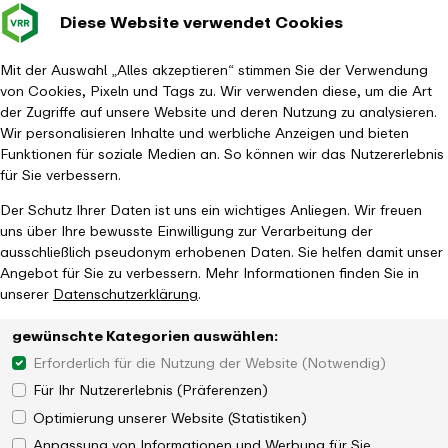
Diese Website verwendet Cookies
Verkehrsverbund
Baustellen im
Leichte Sp
Gebärd
- zurück zur Startseite
Rhein-Ruhr
Hauptm
Mit der Auswahl „Alles akzeptieren“ stimmen Sie der Verwendung
von Cookies, Pixeln und Tags zu. Wir verwenden diese, um die Art
Startseite
Aktuelles
Newsroom
der Zugriffe auf unsere Website und deren Nutzung zu analysieren.
VRR setzt zweite Stufe der Tarifreform um: Einfachere Tarifgebiete
Wir personalisieren Inhalte und werbliche Anzeigen und bieten
und Abschaffung des 2 Waben Tarifs
Funktionen für soziale Medien an. So können wir das Nutzererlebnis
für Sie verbessern.
Der Schutz Ihrer Daten ist uns ein wichtiges Anliegen. Wir freuen
uns über Ihre bewusste Einwilligung zur Verarbeitung der
ausschließlich pseudonym erhobenen Daten. Sie helfen damit unser
Angebot für Sie zu verbessern. Mehr Informationen finden Sie in
unserer
Datenschutzerklärung
.
gewünschte Kategorien auswählen:
Erforderlich für die Nutzung der Website (Notwendig)
Für Ihr Nutzererlebnis (Präferenzen)
Optimierung unserer Website (Statistiken)
Anpassung von Informationen und Werbung für Sie