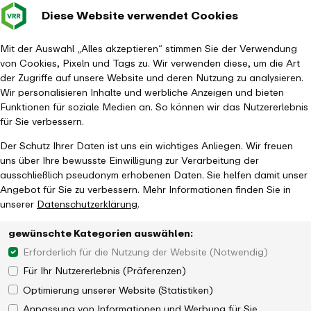
Diese Website verwendet Cookies
Verkehrsverbund
Baustellen im
Leichte Sp
Gebärd
- zurück zur Startseite
Rhein-Ruhr
Hauptm
Mit der Auswahl „Alles akzeptieren“ stimmen Sie der Verwendung
von Cookies, Pixeln und Tags zu. Wir verwenden diese, um die Art
Startseite
Aktuelles
Newsroom
der Zugriffe auf unsere Website und deren Nutzung zu analysieren.
VRR stellt Bewilligungsbescheid für Hagener Straßenbahn aus
Wir personalisieren Inhalte und werbliche Anzeigen und bieten
Funktionen für soziale Medien an. So können wir das Nutzererlebnis
für Sie verbessern.
Der Schutz Ihrer Daten ist uns ein wichtiges Anliegen. Wir freuen
uns über Ihre bewusste Einwilligung zur Verarbeitung der
ausschließlich pseudonym erhobenen Daten. Sie helfen damit unser
Angebot für Sie zu verbessern. Mehr Informationen finden Sie in
unserer
Datenschutzerklärung
.
gewünschte Kategorien auswählen:
Erforderlich für die Nutzung der Website (Notwendig)
Für Ihr Nutzererlebnis (Präferenzen)
Optimierung unserer Website (Statistiken)
Anpassung von Informationen und Werbung für Sie