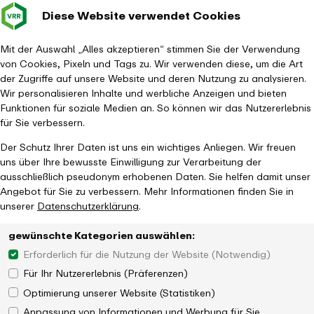
Diese Website verwendet Cookies
Verkehrsverbund
Baustellen im
Leichte Sp
Gebärd
- zurück zur Startseite
Rhein-Ruhr
Hauptm
Mit der Auswahl „Alles akzeptieren“ stimmen Sie der Verwendung
von Cookies, Pixeln und Tags zu. Wir verwenden diese, um die Art
Startseite
Aktuelles
Newsroom
der Zugriffe auf unsere Website und deren Nutzung zu analysieren.
VRR übergibt Zuwendungsbescheide zur Stärkung des ÖPNV in der
Wir personalisieren Inhalte und werbliche Anzeigen und bieten
Region
Funktionen für soziale Medien an. So können wir das Nutzererlebnis
für Sie verbessern.
Der Schutz Ihrer Daten ist uns ein wichtiges Anliegen. Wir freuen
uns über Ihre bewusste Einwilligung zur Verarbeitung der
ausschließlich pseudonym erhobenen Daten. Sie helfen damit unser
Angebot für Sie zu verbessern. Mehr Informationen finden Sie in
unserer
Datenschutzerklärung
.
gewünschte Kategorien auswählen:
Erforderlich für die Nutzung der Website (Notwendig)
Für Ihr Nutzererlebnis (Präferenzen)
Optimierung unserer Website (Statistiken)
Anpassung von Informationen und Werbung für Sie