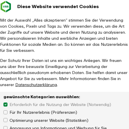
Diese Website verwendet Cookies
Verkehrsverbund
Baustellen im
Leichte Sp
Gebärd
- zurück zur Startseite
Rhein-Ruhr
Hauptm
Mit der Auswahl „Alles akzeptieren“ stimmen Sie der Verwendung
von Cookies, Pixeln und Tags zu. Wir verwenden diese, um die Art
Startseite
Aktuelles
Newsroom
der Zugriffe auf unsere Website und deren Nutzung zu analysieren.
VRR und NWL sichern S-Bahn-Verkehr ab Dezember 2019
Wir personalisieren Inhalte und werbliche Anzeigen und bieten
Funktionen für soziale Medien an. So können wir das Nutzererlebnis
für Sie verbessern.
Der Schutz Ihrer Daten ist uns ein wichtiges Anliegen. Wir freuen
uns über Ihre bewusste Einwilligung zur Verarbeitung der
ausschließlich pseudonym erhobenen Daten. Sie helfen damit unser
Angebot für Sie zu verbessern. Mehr Informationen finden Sie in
unserer
Datenschutzerklärung
.
gewünschte Kategorien auswählen:
Erforderlich für die Nutzung der Website (Notwendig)
Für Ihr Nutzererlebnis (Präferenzen)
Optimierung unserer Website (Statistiken)
Anpassung von Informationen und Werbung für Sie