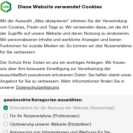
Diese Website verwendet Cookies
Verkehrsverbund
Baustellen im
Leichte Sp
Gebärd
- zurück zur Startseite
Rhein-Ruhr
Hauptm
Mit der Auswahl „Alles akzeptieren“ stimmen Sie der Verwendung
von Cookies, Pixeln und Tags zu. Wir verwenden diese, um die Art
Startseite
Aktuelles
Newsroom
der Zugriffe auf unsere Website und deren Nutzung zu analysieren.
VRR veröffentlicht SPNV-Qualitätsbericht 2020
Wir personalisieren Inhalte und werbliche Anzeigen und bieten
Funktionen für soziale Medien an. So können wir das Nutzererlebnis
für Sie verbessern.
Der Schutz Ihrer Daten ist uns ein wichtiges Anliegen. Wir freuen
uns über Ihre bewusste Einwilligung zur Verarbeitung der
ausschließlich pseudonym erhobenen Daten. Sie helfen damit unser
Angebot für Sie zu verbessern. Mehr Informationen finden Sie in
unserer
Datenschutzerklärung
.
gewünschte Kategorien auswählen:
Erforderlich für die Nutzung der Website (Notwendig)
Für Ihr Nutzererlebnis (Präferenzen)
Optimierung unserer Website (Statistiken)
Anpassung von Informationen und Werbung für Sie