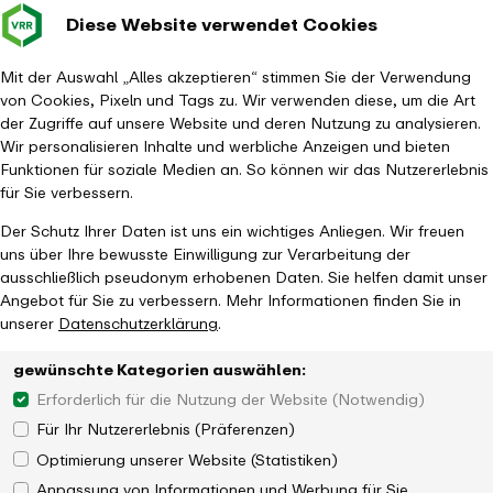
Diese Website verwendet Cookies
Verkehrsverbund
Baustellen im
Leichte Sp
Gebärd
- zurück zur Startseite
Rhein-Ruhr
Hauptm
Mit der Auswahl „Alles akzeptieren“ stimmen Sie der Verwendung
von Cookies, Pixeln und Tags zu. Wir verwenden diese, um die Art
Startseite
Aktuelles
Newsroom
der Zugriffe auf unsere Website und deren Nutzung zu analysieren.
Weitere Investitionen in die Nahverkehrsinfrastruktur im VRR-Raum
Wir personalisieren Inhalte und werbliche Anzeigen und bieten
Funktionen für soziale Medien an. So können wir das Nutzererlebnis
für Sie verbessern.
Der Schutz Ihrer Daten ist uns ein wichtiges Anliegen. Wir freuen
uns über Ihre bewusste Einwilligung zur Verarbeitung der
ausschließlich pseudonym erhobenen Daten. Sie helfen damit unser
Angebot für Sie zu verbessern. Mehr Informationen finden Sie in
unserer
Datenschutzerklärung
.
gewünschte Kategorien auswählen:
Erforderlich für die Nutzung der Website (Notwendig)
Für Ihr Nutzererlebnis (Präferenzen)
Optimierung unserer Website (Statistiken)
Anpassung von Informationen und Werbung für Sie