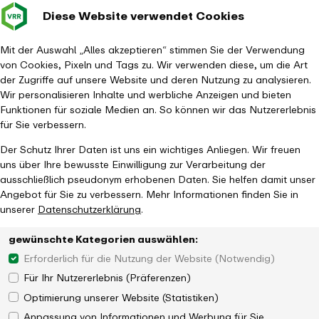
Diese Website verwendet Cookies
Verkehrsverbund
Baustellen im
Leichte Sp
Gebärd
- zurück zur Startseite
Rhein-Ruhr
Hauptm
Mit der Auswahl „Alles akzeptieren“ stimmen Sie der Verwendung
von Cookies, Pixeln und Tags zu. Wir verwenden diese, um die Art
Startseite
Aktuelles
Newsroom
„eezy.nrw“-Jubiläum
der Zugriffe auf unsere Website und deren Nutzung zu analysieren.
Wir personalisieren Inhalte und werbliche Anzeigen und bieten
Funktionen für soziale Medien an. So können wir das Nutzererlebnis
für Sie verbessern.
Der Schutz Ihrer Daten ist uns ein wichtiges Anliegen. Wir freuen
uns über Ihre bewusste Einwilligung zur Verarbeitung der
ausschließlich pseudonym erhobenen Daten. Sie helfen damit unser
Angebot für Sie zu verbessern. Mehr Informationen finden Sie in
unserer
Datenschutzerklärung
.
gewünschte Kategorien auswählen:
Erforderlich für die Nutzung der Website (Notwendig)
Für Ihr Nutzererlebnis (Präferenzen)
Optimierung unserer Website (Statistiken)
Anpassung von Informationen und Werbung für Sie