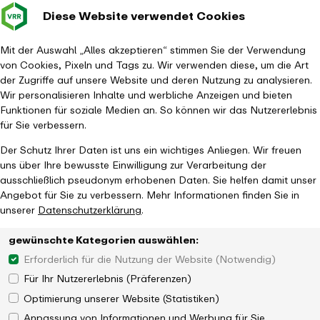
Diese Website verwendet Cookies
Verkehrsverbund
Baustellen im
Leichte Sp
Gebärd
- zurück zur Startseite
Rhein-Ruhr
Hauptm
Mit der Auswahl „Alles akzeptieren“ stimmen Sie der Verwendung
von Cookies, Pixeln und Tags zu. Wir verwenden diese, um die Art
Startseite
Einsteigen und Mitreden!
der Zugriffe auf unsere Website und deren Nutzung zu analysieren.
Wir personalisieren Inhalte und werbliche Anzeigen und bieten
Funktionen für soziale Medien an. So können wir das Nutzererlebnis
für Sie verbessern.
Der Schutz Ihrer Daten ist uns ein wichtiges Anliegen. Wir freuen
uns über Ihre bewusste Einwilligung zur Verarbeitung der
ausschließlich pseudonym erhobenen Daten. Sie helfen damit unser
Angebot für Sie zu verbessern. Mehr Informationen finden Sie in
unserer
Datenschutzerklärung
.
gewünschte Kategorien auswählen:
Erforderlich für die Nutzung der Website (Notwendig)
Für Ihr Nutzererlebnis (Präferenzen)
Optimierung unserer Website (Statistiken)
Anpassung von Informationen und Werbung für Sie