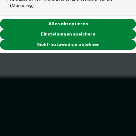
Hilfe & Kontakt
(Marketing)
Immer informiert bleiben und direkt zum VRR-Newsletter
Alles akzeptieren
anmelden!
Einstellungen speichern
Ihre E-Mail-Adresse
Nicht-notwendige ablehnen
Anmelden
„Ja, ich möchte den regelmäßigen Newsletter der VRR AöR
erhalten. Zusätzlich willige ich in das Tracking und Auswertung
meines Nutzerverhaltens (Öffnungs- und Klickraten) ein. Die Mail-
Adresse ist innerhalb von 24 Stunden zu bestätigen, andernfalls
wird sie gelöscht. Die Einwilligung kann jederzeit mit Wirkung für die
Zukunft widerrufen werden. Mehr Infos zum
Datenschutz
...“
Folgen Sie uns: