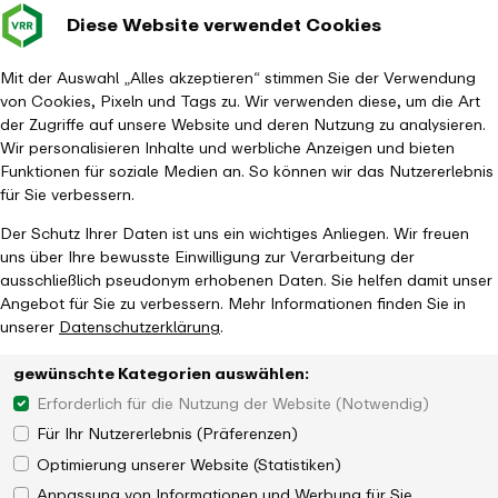
Diese Website verwendet Cookies
Verkehrsverbund
Baustellen im
Leichte Sp
Gebärd
- zurück zur Startseite
Rhein-Ruhr
Hauptm
Mit der Auswahl „Alles akzeptieren“ stimmen Sie der Verwendung
von Cookies, Pixeln und Tags zu. Wir verwenden diese, um die Art
Startseite
Gewinnspiel
der Zugriffe auf unsere Website und deren Nutzung zu analysieren.
Teilnahme am VRR-Gewinnspiel - Bestätigung erforderlich
Wir personalisieren Inhalte und werbliche Anzeigen und bieten
Funktionen für soziale Medien an. So können wir das Nutzererlebnis
für Sie verbessern.
Der Schutz Ihrer Daten ist uns ein wichtiges Anliegen. Wir freuen
uns über Ihre bewusste Einwilligung zur Verarbeitung der
ausschließlich pseudonym erhobenen Daten. Sie helfen damit unser
Kundenkontakt
Angebot für Sie zu verbessern. Mehr Informationen finden Sie in
So erreichen Sie uns
unserer
Datenschutzerklärung
.
Die Schlaue Nummer für Bus & Bahn
gewünschte Kategorien auswählen:
Telefonnummer
0800 6 / 50 40 30
Erforderlich für die Nutzung der Website (Notwendig)
(gebührenfrei aus allen deutschen Netzen)
Für Ihr Nutzererlebnis (Präferenzen)
Optimierung unserer Website (Statistiken)
Anpassung von Informationen und Werbung für Sie