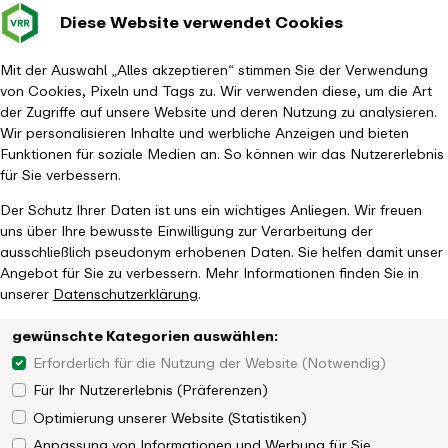
Diese Website verwendet Cookies
Verkehrsverbund
Baustellen im
Leichte Sp
Gebärd
- zurück zur Startseite
Rhein-Ruhr
Hauptm
Mit der Auswahl „Alles akzeptieren“ stimmen Sie der Verwendung
von Cookies, Pixeln und Tags zu. Wir verwenden diese, um die Art
Startseite
Aktuelles
Newsroom
der Zugriffe auf unsere Website und deren Nutzung zu analysieren.
Große Adventsaktion bei eezy.nrw
Wir personalisieren Inhalte und werbliche Anzeigen und bieten
Funktionen für soziale Medien an. So können wir das Nutzererlebnis
für Sie verbessern.
Der Schutz Ihrer Daten ist uns ein wichtiges Anliegen. Wir freuen
uns über Ihre bewusste Einwilligung zur Verarbeitung der
ausschließlich pseudonym erhobenen Daten. Sie helfen damit unser
Angebot für Sie zu verbessern. Mehr Informationen finden Sie in
unserer
Datenschutzerklärung
.
gewünschte Kategorien auswählen:
Erforderlich für die Nutzung der Website (Notwendig)
Für Ihr Nutzererlebnis (Präferenzen)
Optimierung unserer Website (Statistiken)
Anpassung von Informationen und Werbung für Sie