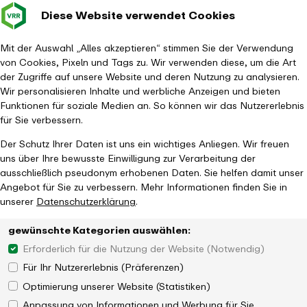
Diese Website verwendet Cookies
Verkehrsverbund
Baustellen im
Leichte Sp
Gebärd
- zurück zur Startseite
Rhein-Ruhr
Hauptm
Mit der Auswahl „Alles akzeptieren“ stimmen Sie der Verwendung
von Cookies, Pixeln und Tags zu. Wir verwenden diese, um die Art
Startseite
Aktuelles
Newsroom
der Zugriffe auf unsere Website und deren Nutzung zu analysieren.
Investitionen in nachhaltige Antriebstechnologien
Wir personalisieren Inhalte und werbliche Anzeigen und bieten
Funktionen für soziale Medien an. So können wir das Nutzererlebnis
für Sie verbessern.
Der Schutz Ihrer Daten ist uns ein wichtiges Anliegen. Wir freuen
uns über Ihre bewusste Einwilligung zur Verarbeitung der
ausschließlich pseudonym erhobenen Daten. Sie helfen damit unser
Angebot für Sie zu verbessern. Mehr Informationen finden Sie in
unserer
Datenschutzerklärung
.
gewünschte Kategorien auswählen:
Erforderlich für die Nutzung der Website (Notwendig)
Für Ihr Nutzererlebnis (Präferenzen)
Optimierung unserer Website (Statistiken)
Anpassung von Informationen und Werbung für Sie