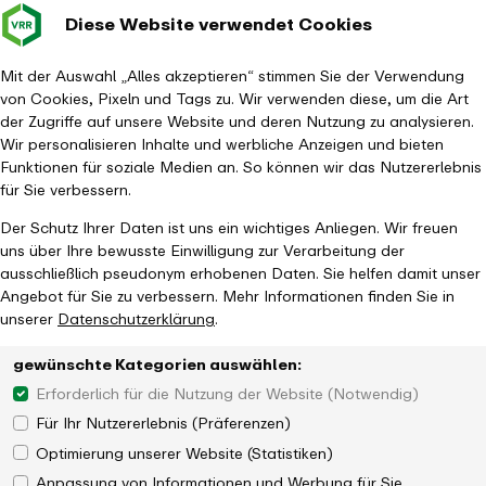
Diese Website verwendet Cookies
Verkehrsverbund
Baustellen im
Leichte Sp
Gebärd
- zurück zur Startseite
Rhein-Ruhr
Hauptm
Mit der Auswahl „Alles akzeptieren“ stimmen Sie der Verwendung
von Cookies, Pixeln und Tags zu. Wir verwenden diese, um die Art
Startseite
Tickets & Tarife
Ticketübersicht
der Zugriffe auf unsere Website und deren Nutzung zu analysieren.
1. Klasse Abo- oder Monatsticket
Wir personalisieren Inhalte und werbliche Anzeigen und bieten
Funktionen für soziale Medien an. So können wir das Nutzererlebnis
für Sie verbessern.
Der Schutz Ihrer Daten ist uns ein wichtiges Anliegen. Wir freuen
uns über Ihre bewusste Einwilligung zur Verarbeitung der
ausschließlich pseudonym erhobenen Daten. Sie helfen damit unser
Angebot für Sie zu verbessern. Mehr Informationen finden Sie in
unserer
Datenschutzerklärung
.
gewünschte Kategorien auswählen:
Erforderlich für die Nutzung der Website (Notwendig)
Für Ihr Nutzererlebnis (Präferenzen)
Optimierung unserer Website (Statistiken)
Anpassung von Informationen und Werbung für Sie