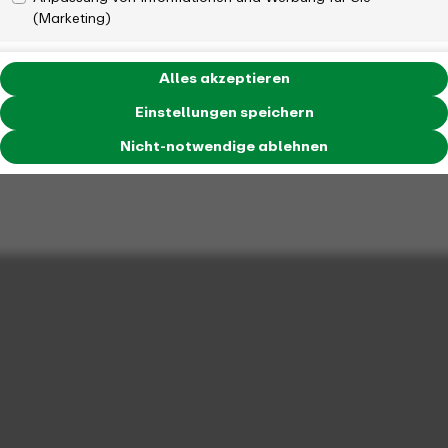
(Marketing)
Alles akzeptieren
Einstellungen speichern
Nicht-notwendige ablehnen
V
erkehrsverbund
Rhein-Ruhr
Westfalen
Aachener
V
erkehrsverbund
V
erkehrsverbund