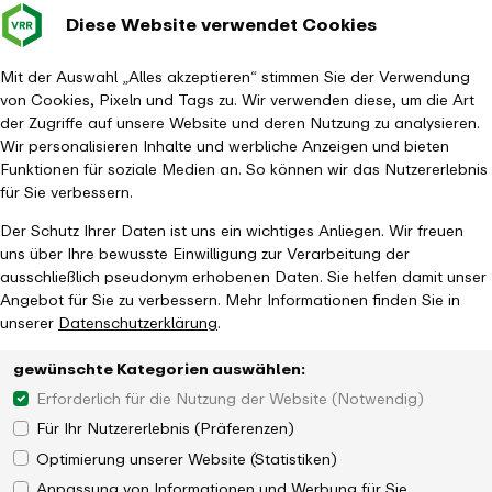
Diese Website verwendet Cookies
Verkehrsverbund
Baustellen im
Leichte Sp
Gebärd
- zurück zur Startseite
Rhein-Ruhr
Hauptm
Mit der Auswahl „Alles akzeptieren“ stimmen Sie der Verwendung
von Cookies, Pixeln und Tags zu. Wir verwenden diese, um die Art
Startseite
Tickets & Tarife
Ticketübersicht
der Zugriffe auf unsere Website und deren Nutzung zu analysieren.
EinfachWeiterTicket NRW
Wir personalisieren Inhalte und werbliche Anzeigen und bieten
Funktionen für soziale Medien an. So können wir das Nutzererlebnis
für Sie verbessern.
Der Schutz Ihrer Daten ist uns ein wichtiges Anliegen. Wir freuen
uns über Ihre bewusste Einwilligung zur Verarbeitung der
ausschließlich pseudonym erhobenen Daten. Sie helfen damit unser
Angebot für Sie zu verbessern. Mehr Informationen finden Sie in
unserer
Datenschutzerklärung
.
gewünschte Kategorien auswählen:
Erforderlich für die Nutzung der Website (Notwendig)
Für Ihr Nutzererlebnis (Präferenzen)
Optimierung unserer Website (Statistiken)
Anpassung von Informationen und Werbung für Sie