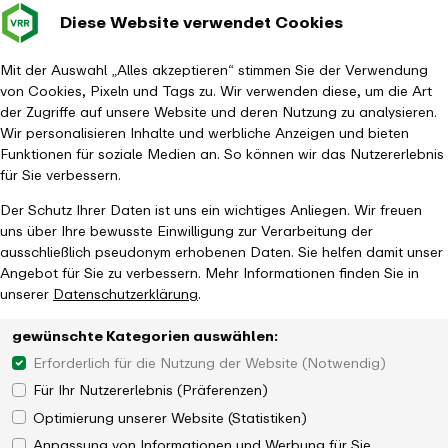
Diese Website verwendet Cookies
Verkehrsverbund
Baustellen im
Leichte Sp
Gebärd
- zurück zur Startseite
Rhein-Ruhr
Hauptm
Mit der Auswahl „Alles akzeptieren“ stimmen Sie der Verwendung
von Cookies, Pixeln und Tags zu. Wir verwenden diese, um die Art
Startseite
Tickets & Tarife
Ticketübersicht
City-Ticket
der Zugriffe auf unsere Website und deren Nutzung zu analysieren.
Wir personalisieren Inhalte und werbliche Anzeigen und bieten
Funktionen für soziale Medien an. So können wir das Nutzererlebnis
für Sie verbessern.
Der Schutz Ihrer Daten ist uns ein wichtiges Anliegen. Wir freuen
uns über Ihre bewusste Einwilligung zur Verarbeitung der
ausschließlich pseudonym erhobenen Daten. Sie helfen damit unser
Angebot für Sie zu verbessern. Mehr Informationen finden Sie in
unserer
Datenschutzerklärung
.
gewünschte Kategorien auswählen:
Erforderlich für die Nutzung der Website (Notwendig)
Für Ihr Nutzererlebnis (Präferenzen)
Optimierung unserer Website (Statistiken)
Anpassung von Informationen und Werbung für Sie