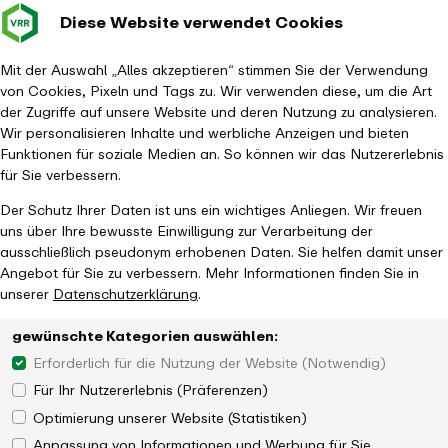
Diese Website verwendet Cookies
Verkehrsverbund
Baustellen im
Leichte Sp
Gebärd
- zurück zur Startseite
Rhein-Ruhr
Hauptm
Mit der Auswahl „Alles akzeptieren“ stimmen Sie der Verwendung
von Cookies, Pixeln und Tags zu. Wir verwenden diese, um die Art
Startseite
Tickets & Tarife
Ticketübersicht
EinzelTicket NRW
der Zugriffe auf unsere Website und deren Nutzung zu analysieren.
Wir personalisieren Inhalte und werbliche Anzeigen und bieten
Funktionen für soziale Medien an. So können wir das Nutzererlebnis
für Sie verbessern.
Der Schutz Ihrer Daten ist uns ein wichtiges Anliegen. Wir freuen
uns über Ihre bewusste Einwilligung zur Verarbeitung der
ausschließlich pseudonym erhobenen Daten. Sie helfen damit unser
Angebot für Sie zu verbessern. Mehr Informationen finden Sie in
unserer
Datenschutzerklärung
.
gewünschte Kategorien auswählen:
Erforderlich für die Nutzung der Website (Notwendig)
Für Ihr Nutzererlebnis (Präferenzen)
Optimierung unserer Website (Statistiken)
Anpassung von Informationen und Werbung für Sie