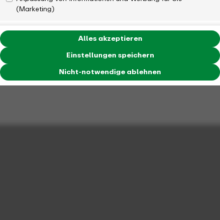
(Marketing)
Ticket-Typ
Einzelfahrt für sieben Stunden ab Entwertung (nicht
streckengebunden, keine Rund- oder Rückfahrt),
Alles akzeptieren
nicht übertragbar nach Fahrtantritt
Einstellungen speichern
Nicht-notwendige ablehnen
Preis
25, 80 Euro
Kinder zahlen: 10, 30 Euro
Anzahl der Personen
eine Person
Geltungsdauer
sieben Stunden ab Entwertung