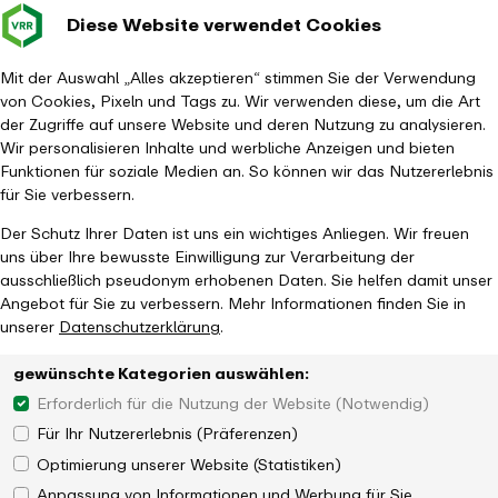
Diese Website verwendet Cookies
Verkehrsverbund
Baustellen im
Leichte Sp
Gebärd
- zurück zur Startseite
Rhein-Ruhr
Hauptm
Mit der Auswahl „Alles akzeptieren“ stimmen Sie der Verwendung
von Cookies, Pixeln und Tags zu. Wir verwenden diese, um die Art
Startseite
Tickets & Tarife
Ticketübersicht
Ticket
der Zugriffe auf unsere Website und deren Nutzung zu analysieren.
Verkehrsunternehmen-Overl
Verkehrsunternehmen-Overlay
Wir personalisieren Inhalte und werbliche Anzeigen und bieten
Funktionen für soziale Medien an. So können wir das Nutzererlebnis
für Sie verbessern.
Der Schutz Ihrer Daten ist uns ein wichtiges Anliegen. Wir freuen
uns über Ihre bewusste Einwilligung zur Verarbeitung der
ausschließlich pseudonym erhobenen Daten. Sie helfen damit unser
Angebot für Sie zu verbessern. Mehr Informationen finden Sie in
unserer
Datenschutzerklärung
.
gewünschte Kategorien auswählen:
Erforderlich für die Nutzung der Website (Notwendig)
Für Ihr Nutzererlebnis (Präferenzen)
Optimierung unserer Website (Statistiken)
Anpassung von Informationen und Werbung für Sie