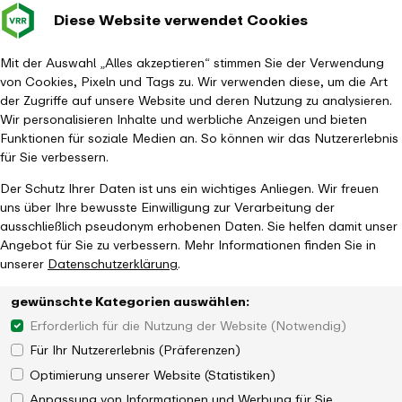
Diese Website verwendet Cookies
Verkehrsverbund
Baustellen im
Leichte Sp
Gebärd
- zurück zur Startseite
Rhein-Ruhr
Hauptm
Mit der Auswahl „Alles akzeptieren“ stimmen Sie der Verwendung
von Cookies, Pixeln und Tags zu. Wir verwenden diese, um die Art
Startseite
Aktuelles
Newsroom
der Zugriffe auf unsere Website und deren Nutzung zu analysieren.
VRR bewilligt rd. 11 Millionen Euro für Elektromobilität und
Wir personalisieren Inhalte und werbliche Anzeigen und bieten
Haltestellenausbau
Funktionen für soziale Medien an. So können wir das Nutzererlebnis
für Sie verbessern.
Der Schutz Ihrer Daten ist uns ein wichtiges Anliegen. Wir freuen
uns über Ihre bewusste Einwilligung zur Verarbeitung der
ausschließlich pseudonym erhobenen Daten. Sie helfen damit unser
Angebot für Sie zu verbessern. Mehr Informationen finden Sie in
unserer
Datenschutzerklärung
.
gewünschte Kategorien auswählen:
Erforderlich für die Nutzung der Website (Notwendig)
Für Ihr Nutzererlebnis (Präferenzen)
Optimierung unserer Website (Statistiken)
Anpassung von Informationen und Werbung für Sie