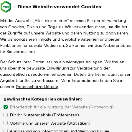
Diese Website verwendet Cookies
Verkehrsverbund
Baustellen im
Leichte Sp
Gebärd
- zurück zur Startseite
Rhein-Ruhr
Hauptm
Mit der Auswahl „Alles akzeptieren“ stimmen Sie der Verwendung
von Cookies, Pixeln und Tags zu. Wir verwenden diese, um die Art
Startseite
Aktuelles
Newsroom
der Zugriffe auf unsere Website und deren Nutzung zu analysieren.
VRR erweitert räumliche Gültigkeit des SozialTickets
Wir personalisieren Inhalte und werbliche Anzeigen und bieten
Funktionen für soziale Medien an. So können wir das Nutzererlebnis
für Sie verbessern.
Der Schutz Ihrer Daten ist uns ein wichtiges Anliegen. Wir freuen
uns über Ihre bewusste Einwilligung zur Verarbeitung der
ausschließlich pseudonym erhobenen Daten. Sie helfen damit unser
Angebot für Sie zu verbessern. Mehr Informationen finden Sie in
unserer
Datenschutzerklärung
.
gewünschte Kategorien auswählen:
Erforderlich für die Nutzung der Website (Notwendig)
Für Ihr Nutzererlebnis (Präferenzen)
Optimierung unserer Website (Statistiken)
Anpassung von Informationen und Werbung für Sie