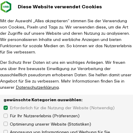
Diese Website verwendet Cookies
Verkehrsverbund
Baustellen im
Leichte Sp
Gebärd
- zurück zur Startseite
Rhein-Ruhr
Hauptm
Mit der Auswahl „Alles akzeptieren“ stimmen Sie der Verwendung
von Cookies, Pixeln und Tags zu. Wir verwenden diese, um die Art
Startseite
Aktuelles
Jahresrückblick 2025
der Zugriffe auf unsere Website und deren Nutzung zu analysieren.
Schienenpersonennahverkehr
Wir personalisieren Inhalte und werbliche Anzeigen und bieten
Funktionen für soziale Medien an. So können wir das Nutzererlebnis
für Sie verbessern.
Der Schutz Ihrer Daten ist uns ein wichtiges Anliegen. Wir freuen
uns über Ihre bewusste Einwilligung zur Verarbeitung der
ausschließlich pseudonym erhobenen Daten. Sie helfen damit unser
Angebot für Sie zu verbessern. Mehr Informationen finden Sie in
unserer
Datenschutzerklärung
.
gewünschte Kategorien auswählen:
Erforderlich für die Nutzung der Website (Notwendig)
Für Ihr Nutzererlebnis (Präferenzen)
Optimierung unserer Website (Statistiken)
Anpassung von Informationen und Werbung für Sie