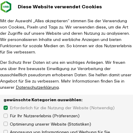
Diese Website verwendet Cookies
Verkehrsverbund
Baustellen im
Leichte Sp
Gebärd
- zurück zur Startseite
Rhein-Ruhr
Hauptm
Mit der Auswahl „Alles akzeptieren“ stimmen Sie der Verwendung
von Cookies, Pixeln und Tags zu. Wir verwenden diese, um die Art
Startseite
Aktuelles
Magazin
der Zugriffe auf unsere Website und deren Nutzung zu analysieren.
Interview mit VRR-Verbandsvorsteher Christoph Gerwers
Wir personalisieren Inhalte und werbliche Anzeigen und bieten
Funktionen für soziale Medien an. So können wir das Nutzererlebnis
für Sie verbessern.
Der Schutz Ihrer Daten ist uns ein wichtiges Anliegen. Wir freuen
uns über Ihre bewusste Einwilligung zur Verarbeitung der
ausschließlich pseudonym erhobenen Daten. Sie helfen damit unser
Ein Gespräch mit dem neuen VRR-
Angebot für Sie zu verbessern. Mehr Informationen finden Sie in
unserer
Datenschutzerklärung
.
Verbandsvorsteher Christoph Gerwers
gewünschte Kategorien auswählen:
Erforderlich für die Nutzung der Website (Notwendig)
Für Ihr Nutzererlebnis (Präferenzen)
Optimierung unserer Website (Statistiken)
Anpassung von Informationen und Werbung für Sie