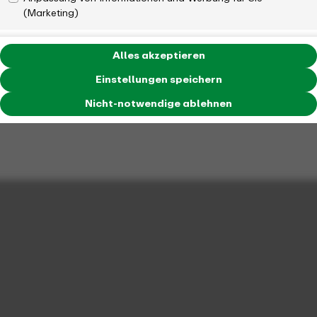
(Marketing)
Alles akzeptieren
Einstellungen speichern
Nicht-notwendige ablehnen
Ich habe mich nicht aktiv um das Amt bemüht, aber die
Aufgabe ist herausfordernd und reizt mich. Wenn ich als
Verbandsvorsteher dazu beitragen kann, dass beispielsweise