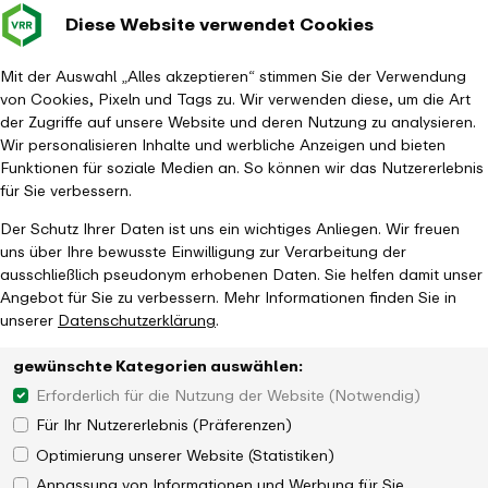
Diese Website verwendet Cookies
Verkehrsverbund
Baustellen im
Leichte Sp
Gebärd
- zurück zur Startseite
Rhein-Ruhr
Hauptm
Mit der Auswahl „Alles akzeptieren“ stimmen Sie der Verwendung
von Cookies, Pixeln und Tags zu. Wir verwenden diese, um die Art
Startseite
Aktuelles
Magazin
SPNV-Qualitätsbericht 2025
der Zugriffe auf unsere Website und deren Nutzung zu analysieren.
Wir personalisieren Inhalte und werbliche Anzeigen und bieten
Funktionen für soziale Medien an. So können wir das Nutzererlebnis
für Sie verbessern.
Der Schutz Ihrer Daten ist uns ein wichtiges Anliegen. Wir freuen
uns über Ihre bewusste Einwilligung zur Verarbeitung der
ausschließlich pseudonym erhobenen Daten. Sie helfen damit unser
Angebot für Sie zu verbessern. Mehr Informationen finden Sie in
unserer
Datenschutzerklärung
.
gewünschte Kategorien auswählen:
Erforderlich für die Nutzung der Website (Notwendig)
Für Ihr Nutzererlebnis (Präferenzen)
Optimierung unserer Website (Statistiken)
Anpassung von Informationen und Werbung für Sie