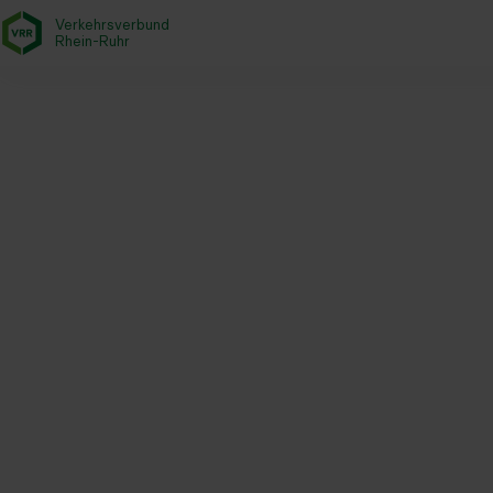
Verkehrsverbund
- zurück zur Startseite
Rhein-Ruhr
Startseite
Aktuelles
Magazin
Neukonstituierung: VRR-Grem