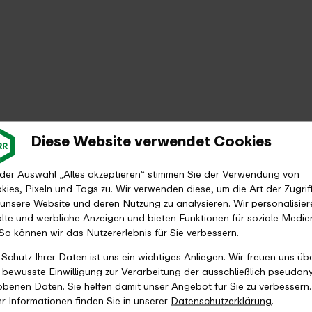
ohnt sich ein vertiefender Blick auf die Struktur des Verbu
den Städten und Kreisen, die Management-Ebene ist die Ver
en Städte und Kreise den Öffentlichen Personennahverkehr
Diese Website verwendet Cookies
en sich die Kommunen des im Gesetz genannten Kooperations
s 19 Städten und fünf Kreisen, der Nahverkehrszweckverban
 der Auswahl „Alles akzeptieren“ stimmen Sie der Verwendung von
icht selbst, sondern haben diese auf die VRR AöR, also di
kies, Pixeln und Tags zu. Wir verwenden diese, um die Art der Zugrif
idungsfindung im Verbund. Denn sie entsenden Vertreter:in
 unsere Website und deren Nutzung zu analysieren. Wir personalisier
mmlungen besetzen wiederum die höchsten Entscheidungsgr
alte und werbliche Anzeigen und bieten Funktionen für soziale Medie
 So können wir das Nutzererlebnis für Sie verbessern.
tig für den Öffentlichen Personennahverkehr in der Region. 
 Schutz Ihrer Daten ist uns ein wichtiges Anliegen. Wir freuen uns üb
 soll.
e bewusste Einwilligung zur Verarbeitung der ausschließlich pseudon
obenen Daten. Sie helfen damit unser Angebot für Sie zu verbessern.
Jetzt klicken und in
R finden Sie unter „Der Verbund“.
r Informationen finden Sie in unserer
Datenschutzerklärung
.