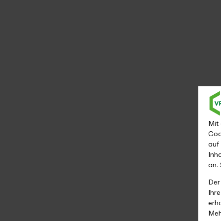
Mit
Coo
auf
Inh
an.
Der
Ihr
erh
Meh