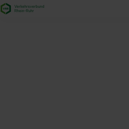
Verkehrsverbund
- zurück zur Startseite
Rhein-Ruhr
Startseite
Aktuelles
Magazin
Stationsbericht 2019