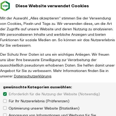
Diese Website verwendet Cookies
Verkehrsverbund
Baustellen im
Leichte Sp
Gebärd
- zurück zur Startseite
Rhein-Ruhr
Hauptm
Mit der Auswahl „Alles akzeptieren“ stimmen Sie der Verwendung
von Cookies, Pixeln und Tags zu. Wir verwenden diese, um die Art
Startseite
Aktuelles
Magazin
Stationsbericht 2025
der Zugriffe auf unsere Website und deren Nutzung zu analysieren.
Wir personalisieren Inhalte und werbliche Anzeigen und bieten
Funktionen für soziale Medien an. So können wir das Nutzererlebnis
für Sie verbessern.
Der Schutz Ihrer Daten ist uns ein wichtiges Anliegen. Wir freuen
uns über Ihre bewusste Einwilligung zur Verarbeitung der
Ein Blick in den Stationsbericht 2025
ausschließlich pseudonym erhobenen Daten. Sie helfen damit unser
Angebot für Sie zu verbessern. Mehr Informationen finden Sie in
unserer
Datenschutzerklärung
.
gewünschte Kategorien auswählen:
Erforderlich für die Nutzung der Website (Notwendig)
Für Ihr Nutzererlebnis (Präferenzen)
Optimierung unserer Website (Statistiken)
Anpassung von Informationen und Werbung für Sie