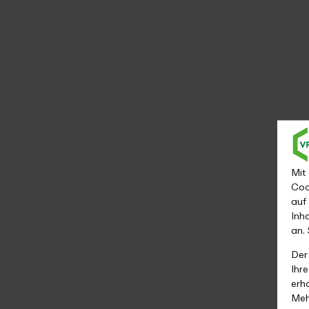
Mit
Coo
auf
Inh
an.
Der
Ihr
erh
Meh