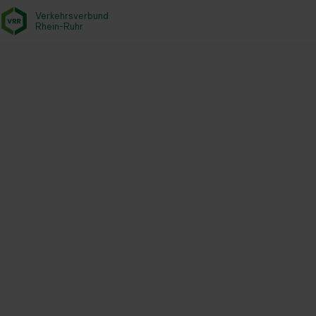
Verkehrsverbund
- zurück zur Startseite
Rhein-Ruhr
Startseite
Aktuelles
Magazin
XBusse als umweltfreundliche
Vor allem Pendler:innen schätzen