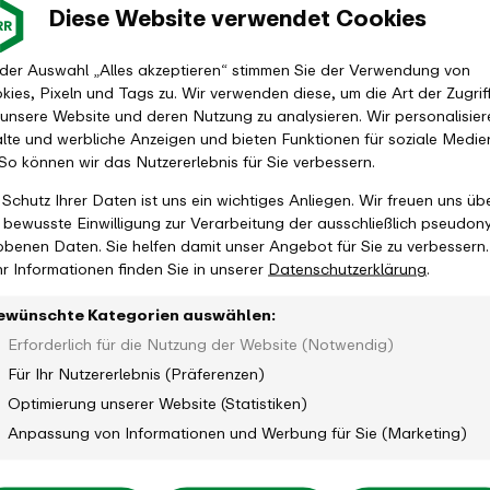
Diese Website verwendet Cookies
 der Auswahl „Alles akzeptieren“ stimmen Sie der Verwendung von
kies, Pixeln und Tags zu. Wir verwenden diese, um die Art der Zugrif
 unsere Website und deren Nutzung zu analysieren. Wir personalisier
alte und werbliche Anzeigen und bieten Funktionen für soziale Medie
 So können wir das Nutzererlebnis für Sie verbessern.
 Schutz Ihrer Daten ist uns ein wichtiges Anliegen. Wir freuen uns üb
e bewusste Einwilligung zur Verarbeitung der ausschließlich pseudon
obenen Daten. Sie helfen damit unser Angebot für Sie zu verbessern.
r Informationen finden Sie in unserer
Datenschutzerklärung
.
ewünschte Kategorien auswählen:
Erforderlich für die Nutzung der Website (Notwendig)
Für Ihr Nutzererlebnis (Präferenzen)
Optimierung unserer Website (Statistiken)
Anpassung von Informationen und Werbung für Sie (Marketing)