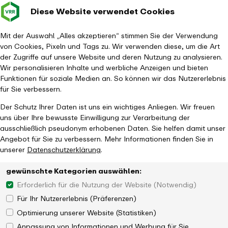
Diese Website verwendet Cookies
Verkehrsverbund
Baustellen im
Leichte Sp
Gebärd
- zurück zur Startseite
Rhein-Ruhr
Hauptm
Mit der Auswahl „Alles akzeptieren“ stimmen Sie der Verwendung
von Cookies, Pixeln und Tags zu. Wir verwenden diese, um die Art
Startseite
Aktuelles
Newsroom
muTiger-Stiftung feiert Jubiläum
der Zugriffe auf unsere Website und deren Nutzung zu analysieren.
Wir personalisieren Inhalte und werbliche Anzeigen und bieten
Funktionen für soziale Medien an. So können wir das Nutzererlebnis
für Sie verbessern.
Der Schutz Ihrer Daten ist uns ein wichtiges Anliegen. Wir freuen
uns über Ihre bewusste Einwilligung zur Verarbeitung der
ausschließlich pseudonym erhobenen Daten. Sie helfen damit unser
Angebot für Sie zu verbessern. Mehr Informationen finden Sie in
unserer
Datenschutzerklärung
.
gewünschte Kategorien auswählen:
Erforderlich für die Nutzung der Website (Notwendig)
Für Ihr Nutzererlebnis (Präferenzen)
Optimierung unserer Website (Statistiken)
Anpassung von Informationen und Werbung für Sie