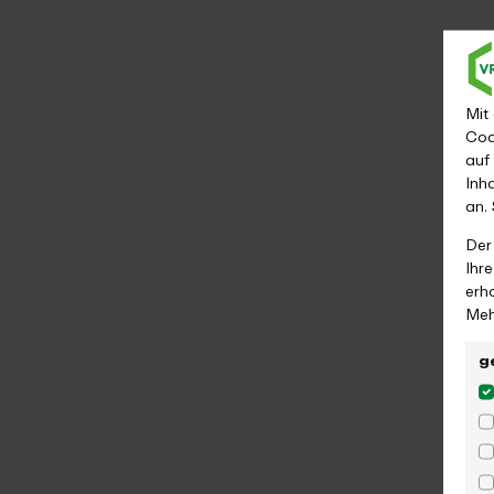
Mit
Coo
auf
Inh
an.
Der
Ihr
erh
Meh
g