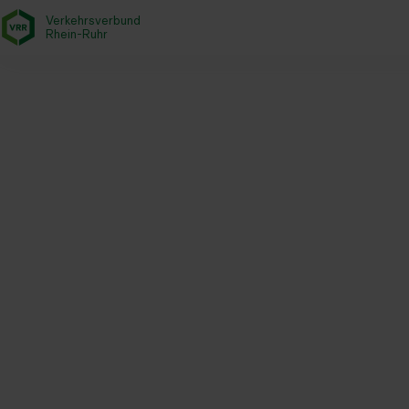
Verkehrsverbund
- zurück zur Startseite
Rhein-Ruhr
Startseite
Aktuelles
Newsroom
VRR unterstützt Städte un