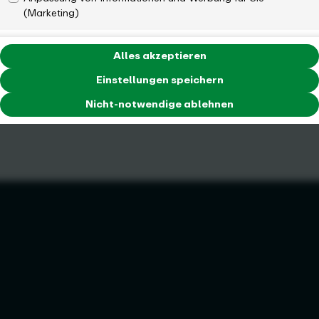
(Marketing)
Immer informiert bleiben und direkt zum VRR-Newsletter
anmelden!
Alles akzeptieren
Ihre E-Mail-Adresse
Einstellungen speichern
Nicht-notwendige ablehnen
Anmelden
„Ja, ich möchte den regelmäßigen Newsletter der VRR AöR
erhalten. Zusätzlich willige ich in das Tracking und Auswertung
meines Nutzerverhaltens (Öffnungs- und Klickraten) ein. Die Mail-
Adresse ist innerhalb von 24 Stunden zu bestätigen, andernfalls
wird sie gelöscht. Die Einwilligung kann jederzeit mit Wirkung für die
Zukunft widerrufen werden. Mehr Infos zum
Datenschutz
...“
Folgen Sie uns: