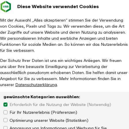
Diese Website verwendet Cookies
Verkehrsverbund
Baustellen im
Leichte Sp
Gebärd
- zurück zur Startseite
Rhein-Ruhr
Hauptm
Mit der Auswahl „Alles akzeptieren“ stimmen Sie der Verwendung
von Cookies, Pixeln und Tags zu. Wir verwenden diese, um die Art
Startseite
Der VRR
Über uns
ÖPNV-Investitionen
der Zugriffe auf unsere Website und deren Nutzung zu analysieren.
Fördermitteilung
Abmeldung bereits abgeschlossen
Wir personalisieren Inhalte und werbliche Anzeigen und bieten
Funktionen für soziale Medien an. So können wir das Nutzererlebnis
für Sie verbessern.
Der Schutz Ihrer Daten ist uns ein wichtiges Anliegen. Wir freuen
uns über Ihre bewusste Einwilligung zur Verarbeitung der
Kundenkontakt
ausschließlich pseudonym erhobenen Daten. Sie helfen damit unser
So erreichen Sie uns
Angebot für Sie zu verbessern. Mehr Informationen finden Sie in
unserer
Datenschutzerklärung
.
Die Schlaue Nummer für Bus & Bahn
Telefonnummer
0800 6 / 50 40 30
gewünschte Kategorien auswählen:
(gebührenfrei aus allen deutschen Netzen)
Erforderlich für die Nutzung der Website (Notwendig)
Für Ihr Nutzererlebnis (Präferenzen)
Optimierung unserer Website (Statistiken)
Hilfe & Kontakt
Anpassung von Informationen und Werbung für Sie