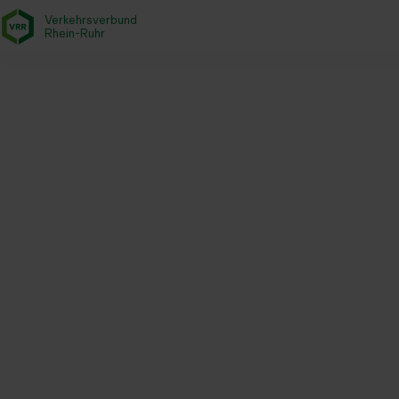
Verkehrsverbund
- zurück zur Startseite
Rhein-Ruhr
Startseite
Der VRR
Über uns
ÖPNV-Investitionen