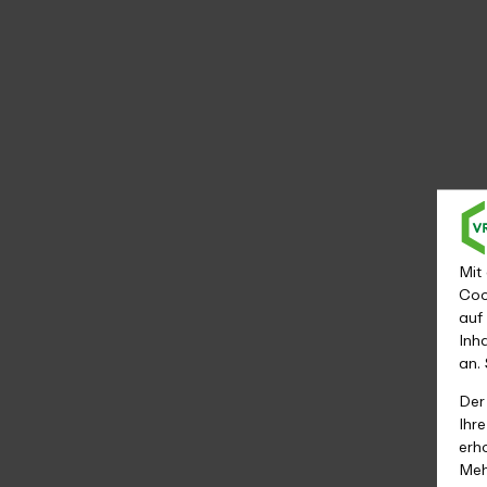
Mit
Coo
auf
Inh
an.
Der
Ihr
erh
Meh