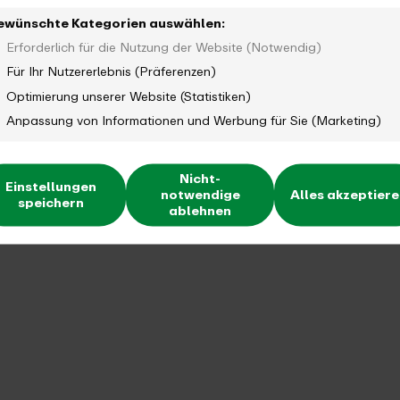
ewünschte Kategorien auswählen:
Erforderlich für die Nutzung der Website (Notwendig)
Für Ihr Nutzererlebnis (Präferenzen)
Optimierung unserer Website (Statistiken)
Anpassung von Informationen und Werbung für Sie (Marketing)
Nicht-
Einstellungen
notwendige
Alles akzeptier
speichern
ablehnen
Bewertungsbogen (Anlage 5)
: Dieses
Formular muss derzeit nicht eingereicht