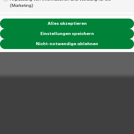
(Marketing)
Alles akzeptieren
Einstellungen speichern
Nicht-notwendige ablehnen
Geltungsbereich frei
Werktags ab 19 Uhr und an
wählbar
Wochenenden und
Feiertagen ganztägig
fahren bis zu 5 Personen
im gesamten VRR. Hiervon
dürfen einschließlich des
Inhabers maximal 2
Personen über 14 Jahre
alt sein.