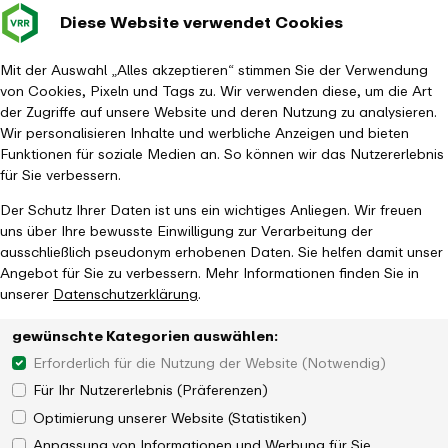
Diese Website verwendet Cookies
Verkehrsverbund
Baustellen im
Leichte Sp
Gebärd
- zurück zur Startseite
Rhein-Ruhr
Hauptm
Mit der Auswahl „Alles akzeptieren“ stimmen Sie der Verwendung
von Cookies, Pixeln und Tags zu. Wir verwenden diese, um die Art
Startseite
Tickets & Tarife
Ticketübersicht
Ticket2000
der Zugriffe auf unsere Website und deren Nutzung zu analysieren.
Wir personalisieren Inhalte und werbliche Anzeigen und bieten
Funktionen für soziale Medien an. So können wir das Nutzererlebnis
für Sie verbessern.
Der Schutz Ihrer Daten ist uns ein wichtiges Anliegen. Wir freuen
uns über Ihre bewusste Einwilligung zur Verarbeitung der
ausschließlich pseudonym erhobenen Daten. Sie helfen damit unser
Angebot für Sie zu verbessern. Mehr Informationen finden Sie in
unserer
Datenschutzerklärung
.
gewünschte Kategorien auswählen:
Erforderlich für die Nutzung der Website (Notwendig)
Für Ihr Nutzererlebnis (Präferenzen)
Optimierung unserer Website (Statistiken)
Anpassung von Informationen und Werbung für Sie