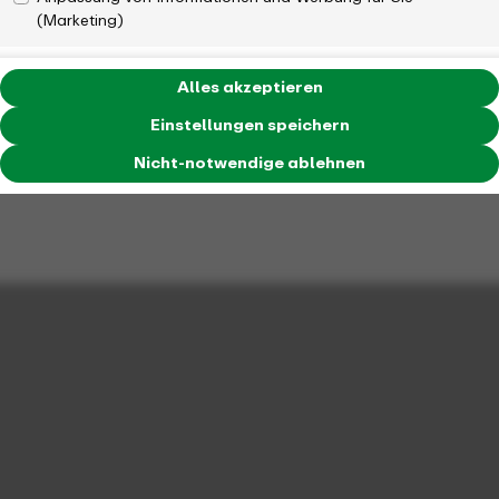
(Marketing)
Alles akzeptieren
Einstellungen speichern
Nicht-notwendige ablehnen
Die Hintergrundsysteme und das damit zusammenhängende
Datenmanagement sind ein Verbund verschiedenster Systeme
und Prozesse, die rund um die Uhr zusammenspielen müssen.
Denn sie stellen für unsere Kund:innen jederzeit verlässliche
und aktuelle Fahrgastinformationen bereit – für die
Teilnehmenden des ÖPNV und damit natürlich auch für uns
ein wichtiger Service.
Kern ist die elektronische Fahrplanauskunft (EFA), die auch
die Schnittstelle zum Fahrgast bildet. Über dieses System
lassen sich Verbindungsauskünfte, zum Beispiel über die
VRR-Website oder in der VRR App, für ganz NRW und zum