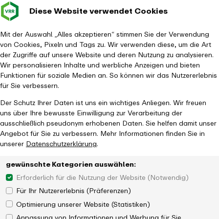
Diese Website verwendet Cookies
Verkehrsverbund
Baustellen im
Leichte Sp
Gebärd
- zurück zur Startseite
Rhein-Ruhr
Hauptm
Mit der Auswahl „Alles akzeptieren“ stimmen Sie der Verwendung
von Cookies, Pixeln und Tags zu. Wir verwenden diese, um die Art
Startseite
Aktuelles
Magazin
der Zugriffe auf unsere Website und deren Nutzung zu analysieren.
Auf einen Kaffee mit Christian Peters
Wir personalisieren Inhalte und werbliche Anzeigen und bieten
Funktionen für soziale Medien an. So können wir das Nutzererlebnis
für Sie verbessern.
Der Schutz Ihrer Daten ist uns ein wichtiges Anliegen. Wir freuen
uns über Ihre bewusste Einwilligung zur Verarbeitung der
ausschließlich pseudonym erhobenen Daten. Sie helfen damit unser
Angebot für Sie zu verbessern. Mehr Informationen finden Sie in
unserer
Datenschutzerklärung
.
gewünschte Kategorien auswählen:
Erforderlich für die Nutzung der Website (Notwendig)
Für Ihr Nutzererlebnis (Präferenzen)
Optimierung unserer Website (Statistiken)
Anpassung von Informationen und Werbung für Sie